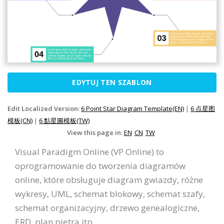
EDYTUJ TEN SZABLON
Edit Localized Version:
6 Point Star Diagram Template(EN)
|
6 点星图
模板(CN)
|
6 點星圖模板(TW)
View this page in:
EN
CN
TW
Visual Paradigm Online (VP Online) to
oprogramowanie do tworzenia diagramów
online, które obsługuje diagram gwiazdy, różne
wykresy, UML, schemat blokowy, schemat szafy,
schemat organizacyjny, drzewo genealogiczne,
ERD, plan piętra itp.