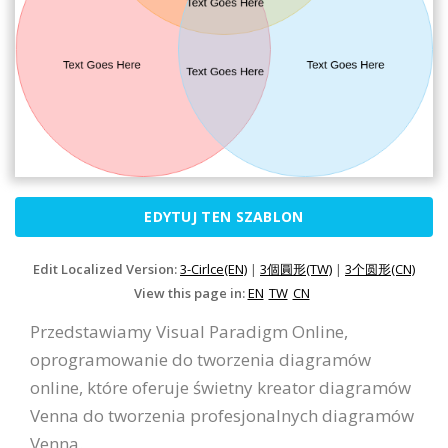
EDYTUJ TEN SZABLON
Edit Localized Version:
3-Cirlce(EN)
|
3個圓形(TW)
|
3个圆形(CN)
View this page in:
EN
TW
CN
Przedstawiamy Visual Paradigm Online,
oprogramowanie do tworzenia diagramów
online, które oferuje świetny kreator diagramów
Venna do tworzenia profesjonalnych diagramów
Venna.