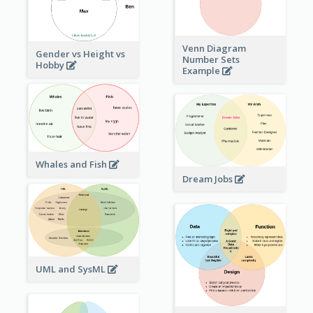
Venn Diagram
Gender vs Height vs
Number Sets
Hobby
Example
Whales and Fish
Dream Jobs
UML and SysML