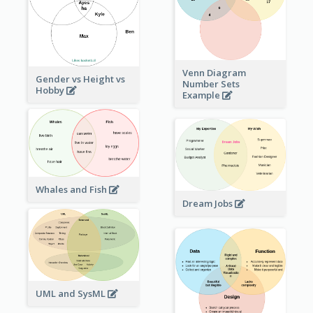
Venn Diagram
Gender vs Height vs
Number Sets
Hobby
Example
Whales and Fish
Dream Jobs
UML and SysML