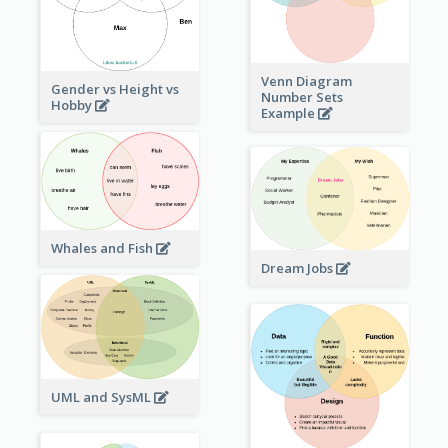
Venn Diagram
Gender vs Height vs
Number Sets
Hobby
Example
Whales and Fish
Dream Jobs
UML and SysML