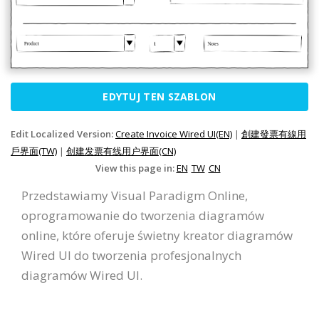
EDYTUJ TEN SZABLON
Edit Localized Version:
Create Invoice Wired UI(EN)
|
創建發票有線用
戶界面(TW)
|
创建发票有线用户界面(CN)
View this page in:
EN
TW
CN
Przedstawiamy Visual Paradigm Online,
oprogramowanie do tworzenia diagramów
online, które oferuje świetny kreator diagramów
Wired UI do tworzenia profesjonalnych
diagramów Wired UI.