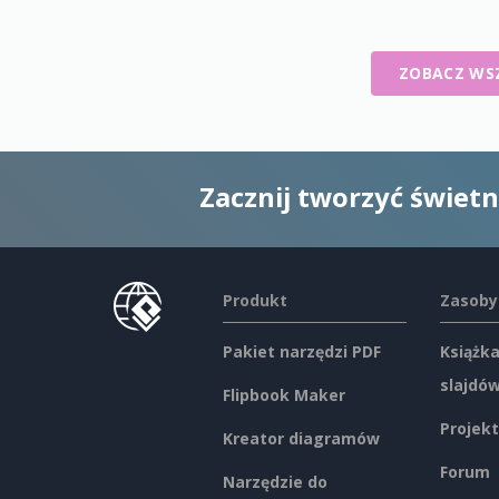
ZOBACZ WS
Zacznij tworzyć świet
Produkt
Zasoby
Pakiet narzędzi PDF
Książka
slajdó
Flipbook Maker
Projekt
Kreator diagramów
Forum
Narzędzie do