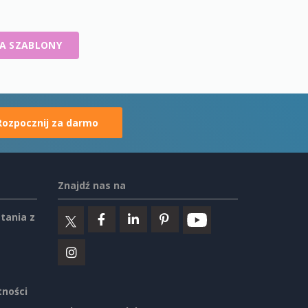
A SZABLONY
Rozpocznij za darmo
Znajdź nas na
tania z
tności