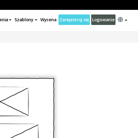
ania
Szablony
Wycena
Zarejestruj się
Logowanie