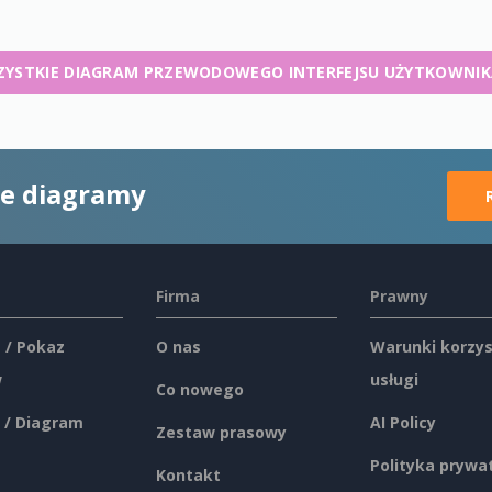
ZYSTKIE DIAGRAM PRZEWODOWEGO INTERFEJSU UŻYTKOWNIK
ne diagramy
Firma
Prawny
 / Pokaz
O nas
Warunki korzys
w
usługi
Co nowego
 / Diagram
AI Policy
Zestaw prasowy
Polityka prywa
Kontakt