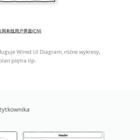
局有线用户界面(CN)
ługuje Wired UI Diagram, różne wykresy,
lan piętra itp.
żytkownika