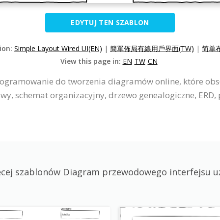
EDYTUJ TEN SZABLON
sion:
Simple Layout Wired UI(EN)
|
簡單佈局有線用戶界面(TW)
|
简单布
View this page in:
EN
TW
CN
programowanie do tworzenia diagramów online, które obs
y, schemat organizacyjny, drzewo genealogiczne, ERD, p
ęcej szablonów Diagram przewodowego interfejsu u