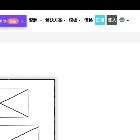
資源
解決方案
模板
價格
註冊
登入
ols
全新