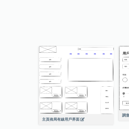
調
主頁佈局有線用戶界面