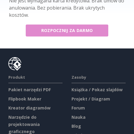
Nie jest wymagana karta kredytowa. Brak umów do
anulowania. Bez pobierania. Brak ukrytych
kosztów.
ROZPOCZNIJ ZA DARMO
Produkt
Zasoby
Pakiet narzędzi PDF
Książka / Pokaz slajdów
Flipbook Maker
Projekt / Diagram
Kreator diagramów
Forum
Narzędzie do
Nauka
projektowania
Blog
graficznego