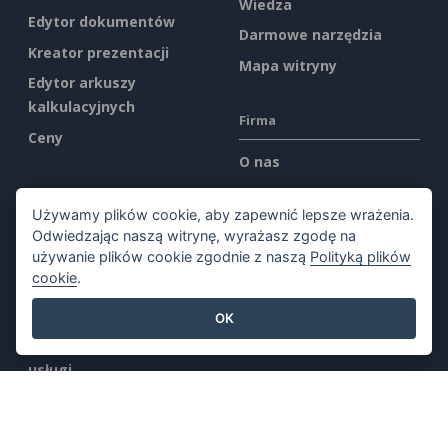
Wiedza
Edytor dokumentów
Darmowe narzędzia
Kreator prezentacji
Mapa witryny
Edytor arkuszy
kalkulacyjnych
Firma
Ceny
O nas
Co nowego
Używamy plików cookie, aby zapewnić lepsze wrażenia.
Zestaw prasowy
Odwiedzając naszą witrynę, wyrażasz zgodę na
Kontakt
używanie plików cookie zgodnie z naszą
Polityką plików
cookie
.
Prawny
OK
Warunki korzystania z
usługi
AI Policy
Polityka prywatności