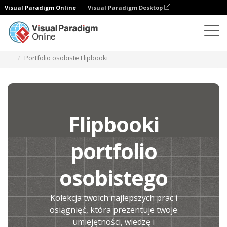
Visual Paradigm Online
Visual Paradigm Desktop
Flipbook Maker
Tworzenie
Portfolio osobiste Flipbooki
Flipbooki
portfolio
osobistego
Kolekcja twoich najlepszych prac i
osiągnięć, która prezentuje twoje
umiejętności, wiedzę i