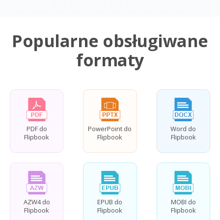
Popularne obsługiwane
formaty
PDF do
PowerPoint do
Word do
Flipbook
Flipbook
Flipbook
AZW4 do
EPUB do
MOBI do
Flipbook
Flipbook
Flipbook