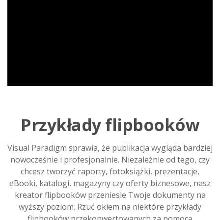
Przykłady flipbooków
Visual Paradigm sprawia, że publikacja wygląda bardziej
nowocześnie i profesjonalnie. Niezależnie od tego, czy
chcesz tworzyć raporty, fotoksiążki, prezentacje,
eBooki, katalogi, magazyny czy oferty biznesowe, nasz
kreator flipbooków przeniesie Twoje dokumenty na
wyższy poziom. Rzuć okiem na niektóre przykłady
flipbooków przekonwertowanych za pomocą