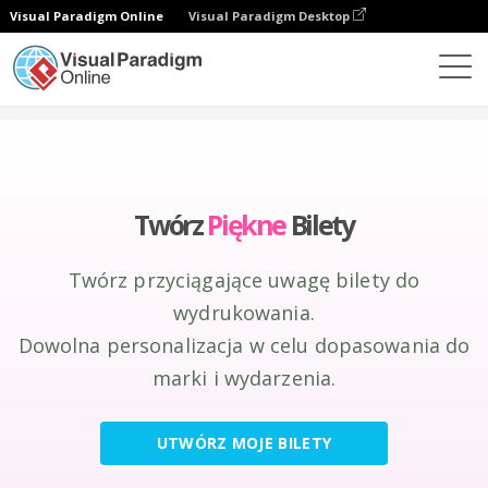
Visual Paradigm Online
Visual Paradigm Desktop
Narzędzie do projektowania grafiki
Tworzenie
Bilety
Twórz
Piękne
Bilety
Twórz przyciągające uwagę bilety do
wydrukowania.
Dowolna personalizacja w celu dopasowania do
marki i wydarzenia.
UTWÓRZ MOJE BILETY