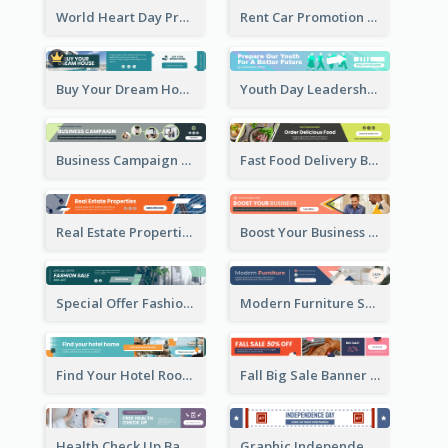
World Heart Day Promote Banner Ad
Rent Car Promotion Banner Ad
Buy Your Dream House Banner Ad
Youth Day Leadership Webinar Banner Ad
Business Campaign Banner Ad
Fast Food Delivery Banner Ad
Real Estate Properties Banner Ad
Boost Your Business Banner Ad
Special Offer Fashion Sale Banner Ad
Modern Furniture Shopping Sale Banner Ad
Find Your Hotel Room Banner Ad
Fall Big Sale Banner Ad
Health Check Up Banner Ad
Graphic Independence Day Leaderboard