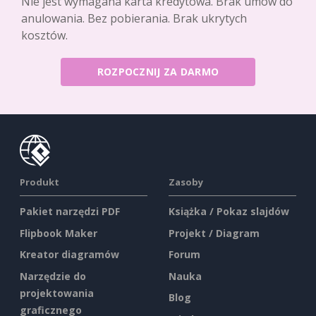
Nie jest wymagana karta kredytowa. Brak umów do
anulowania. Bez pobierania. Brak ukrytych
kosztów.
ROZPOCZNIJ ZA DARMO
Produkt
Zasoby
Pakiet narzędzi PDF
Książka / Pokaz slajdów
Flipbook Maker
Projekt / Diagram
Kreator diagramów
Forum
Narzędzie do
Nauka
projektowania
Blog
graficznego