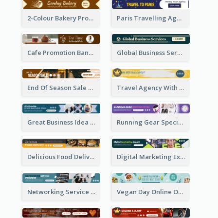
2-Colour Bakery Promotional Banner Ad
Paris Travelling Agency Banner Ad
Cafe Promotion Banner Ad With Herbal Tea
Global Business Services Banner Ad
End Of Season Sale Banner Ad
Travel Agency With Customized Journey Banner Ad
Great Business Idea Banner Ad
Running Gear Special Offer Banner Ad
Delicious Food Delivery Banner Ad
Digital Marketing Expert Banner Ad
Networking Service Provider Banner Ad
Vegan Day Online Order Banner Ad