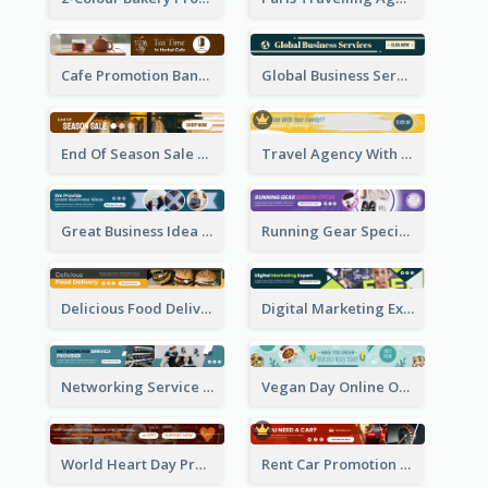
Cafe Promotion Banner Ad With Herbal Tea
Global Business Services Banner Ad
End Of Season Sale Banner Ad
Travel Agency With Customized Journey Banner Ad
Great Business Idea Banner Ad
Running Gear Special Offer Banner Ad
Delicious Food Delivery Banner Ad
Digital Marketing Expert Banner Ad
Networking Service Provider Banner Ad
Vegan Day Online Order Banner Ad
World Heart Day Promote Banner Ad
Rent Car Promotion Banner Ad