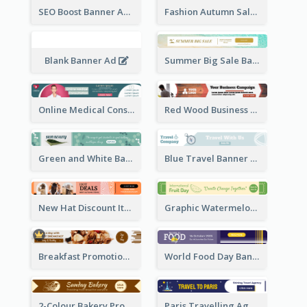
SEO Boost Banner Ad
Fashion Autumn Sale Banner Ad
Blank Banner Ad
Summer Big Sale Banner Ad
Online Medical Consultation Banner Ad
Red Wood Business Banner Ad
Green and White Banner Ad
Blue Travel Banner Ad
New Hat Discount Items Banner Ads
Graphic Watermelon International Fruit Day Leaderboard
Breakfast Promotional Leaderboard
World Food Day Banner Ad
2-Colour Bakery Promotional Banner Ad
Paris Travelling Agency Banner Ad