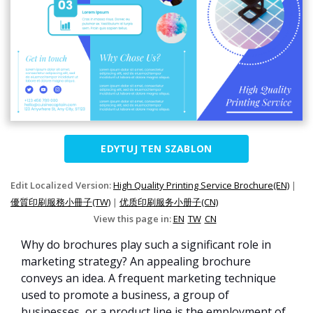
EDYTUJ TEN SZABLON
Edit Localized Version:
High Quality Printing Service Brochure(EN)
|
優質印刷服務小冊子(TW)
|
优质印刷服务小册子(CN)
View this page in:
EN
TW
CN
Why do brochures play such a significant role in
marketing strategy? An appealing brochure
conveys an idea. A frequent marketing technique
used to promote a business, a group of
businesses, or a product line is the employment of