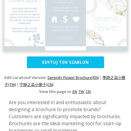
EDYTUJ TEN SZABLON
Edit Localized Version:
Serenity Flower Brochure(EN)
|
寧靜之花小冊
子(TW)
|
宁静之花小册子(CN)
View this page in:
EN
TW
CN
Are you interested in and enthusiastic about
designing a brochure to promote brands?
Customers are significantly impacted by brochures.
Brochures are the ideal marketing tool for start-up
businesses or small businesses.