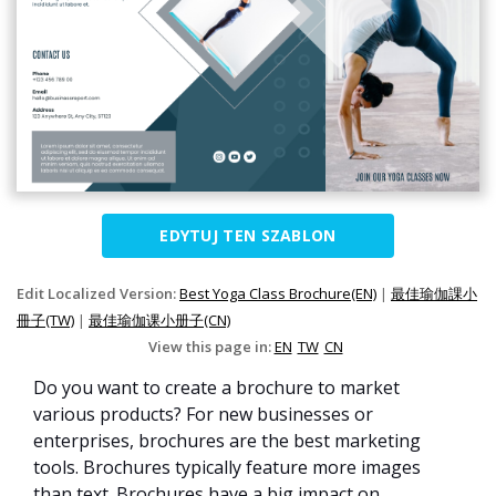
EDYTUJ TEN SZABLON
Edit Localized Version:
Best Yoga Class Brochure(EN)
|
最佳瑜伽課小
冊子(TW)
|
最佳瑜伽课小册子(CN)
View this page in:
EN
TW
CN
Do you want to create a brochure to market
various products? For new businesses or
enterprises, brochures are the best marketing
tools. Brochures typically feature more images
than text. Brochures have a big impact on