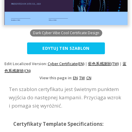
Dark Cyber Vibe Cool Certificate Design
EDYTUJ TEN SZABLON
Edit Localized Version:
Cyber Certificate(EN)
|
藍色系感謝狀(TW)
|
蓝
色系感谢状(CN)
View this page in:
EN
TW
CN
Ten szablon certyfikatu jest świetnym punktem
wyjścia do następnej kampanii. Przyciąga wzrok
i pomaga się wyróżnić.
Certyfikaty Template Specifications: