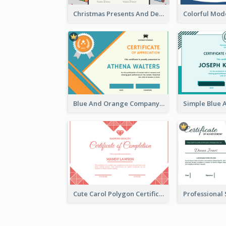
Christmas Presents And Decorations Certificate
Blue And Orange Company Triangles With Badge Certificate
Cute Carol Polygon Certificate Design Template