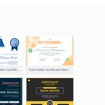
Fancy Holographic Certificate Design Ideas
Cute Dotty Certificate Design Template Idea