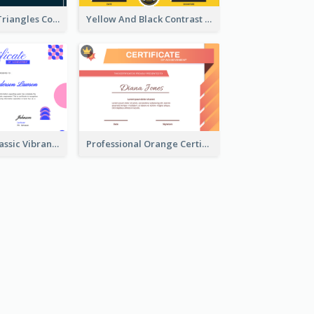
Pink And Blue Triangles Confetti Celebration Certificate
Yellow And Black Contrast Simple Certificate
Vintage And Classic Vibrant Certificate Design Ideas
Professional Orange Certificate Design Template