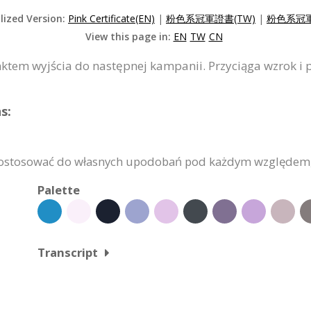
lized Version:
Pink Certificate(EN)
|
粉色系冠軍證書(TW)
|
粉色系冠軍
View this page in:
EN
TW
CN
nktem wyjścia do następnej kampanii. Przyciąga wzrok i 
s:
dostosować do własnych upodobań pod każdym względem, tre
Palette
Transcript