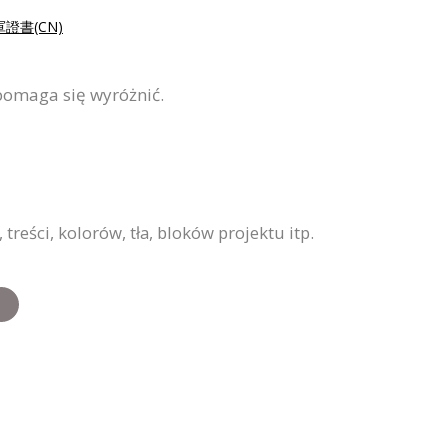
證書(CN)
pomaga się wyróżnić.
ści, kolorów, tła, bloków projektu itp.