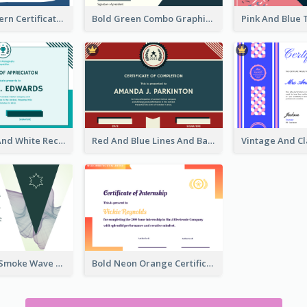
Colorful Modern Certificate Design For Student
Bold Green Combo Graphic Certificate Design
Simple Blue And White Rectangle Certificate
Red And Blue Lines And Badge Completion Certificate
Professional Smoke Wave Certificate Design Template
Bold Neon Orange Certificate Design For Internship