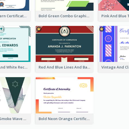
Colorful Modern Certificate Design For Student
Bold Green Combo Graphic Certificate Design
Simple Blue And White Rectangle Certificate
Red And Blue Lines And Badge Completion Certificate
Professional Smoke Wave Certificate Design Template
Bold Neon Orange Certificate Design For Internship