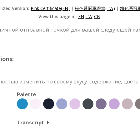
lized Version:
Pink Certificate(EN)
|
粉色系冠軍證書(TW)
|
粉色系冠軍
View this page in:
EN
TW
CN
тличной отправной точкой для вашей следующей к
ions:
стью изменить по своему вкусу: содержание, цвета,
Palette
Transcript