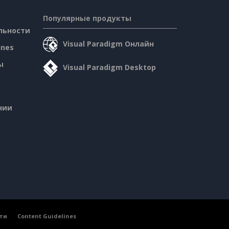
Популярные продукты
льности
Visual Paradigm Онлайн
ines
ы
Visual Paradigm Desktop
нии
ти
Content Guidelines