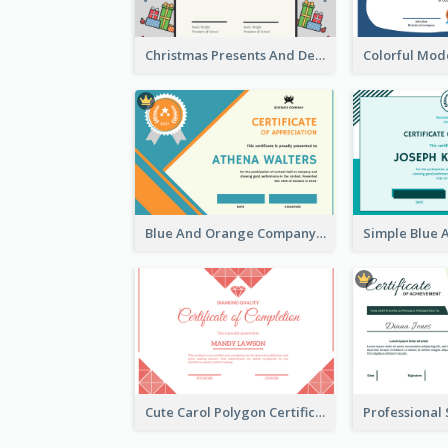
Christmas Presents And Decorations Certificate
Blue And Orange Company Triangles With Badge Certificate
Cute Carol Polygon Certificate Design Template