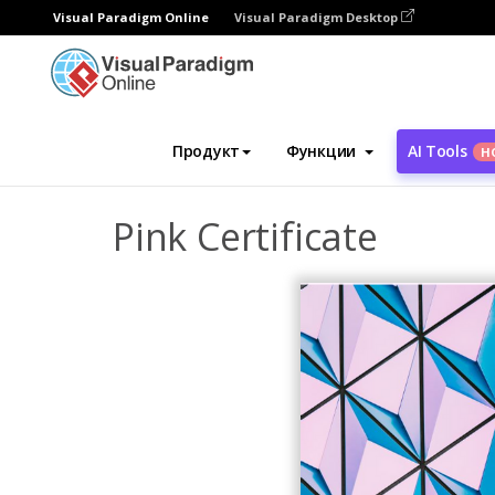
Visual Paradigm Online
Visual Paradigm Desktop
Инструмент графического дизайна
Ша
Продукт
Функции
AI Tools
Н
Pink Certificate