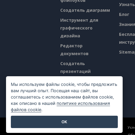
флипбуков
Узнать
Создатель диаграмм
Блог
Инструмент для
Знани
графического
Беспл
дизайна
инстр
Редактор
Sitema
документов
Создатель
презентаций
Редактор
Мы используем файлы cookie, чтобы предложить
электронных таблиц
вам лучший опыт. Посещая наш сайт, вы
соглашаетесь с использованием файлов cookie,
Ценообразование
как описано в нашей
политике использования
файлов cookie
.
OK
©2026 by Visual Paradigm. Все права защищены.
Усл
Обз