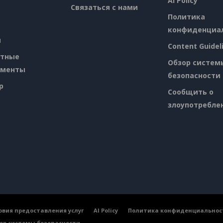
AI Policy
Связаться с нами
Политика
конфиденциа
я
Content Guidel
атные
Обзор систем
ументы
безопасности
p
Сообщить о
злоупотребле
овия предоставления услуг
AI Policy
Политика конфиденциальнос
ор системы безопасности