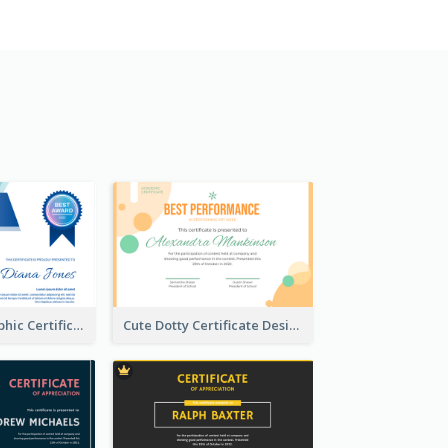
Fancy Holographic Certificate Design Ideas
Cute Dotty Certificate Design Template Idea