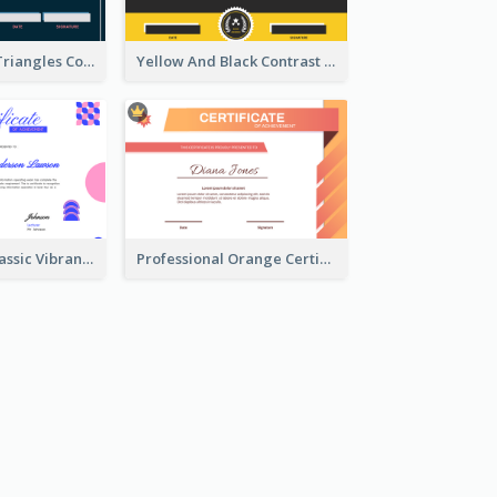
Pink And Blue Triangles Confetti Celebration Certificate
Yellow And Black Contrast Simple Certificate
Vintage And Classic Vibrant Certificate Design Ideas
Professional Orange Certificate Design Template