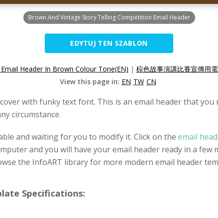
Brown And Vintage Story Telling Competition Email Header
EDYTUJ TEN SZABLON
n Email Header In Brown Colour Tone(EN)
|
棕色故事演講比賽宣傳用電郵
View this page in:
EN
TW
CN
over with funky text font. This is an email header that you
many circumstance.
ble and waiting for you to modify it. Click on the
email head
omputer and you will have your email header ready in a few m
owse the InfoART library for more modern email header tem
ate Specifications: