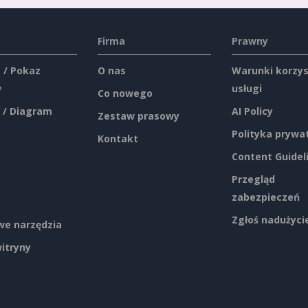
Firma
Prawny
 / Pokaz
O nas
Warunki korzys
w
usługi
Co nowego
 / Diagram
AI Policy
Zestaw prasowy
Polityka prywa
Kontakt
Content Guidel
Przegląd
zabezpieczeń
Zgłoś nadużyci
e narzędzia
itryny