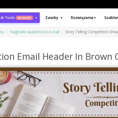
AI Tools
Zasoby
Rozwiązania
Szablo
NOWOŚĆ
ony
Nagłówki wiadomości e-mail
Story Telling Competition Ema
ition Email Header In Brown