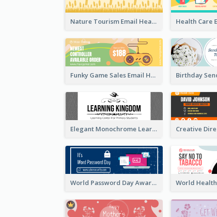
Nature Tourism Email Header
Funky Game Sales Email Header Design
Elegant Monochrome Learning Center Email Header
World Password Day Awareness Email Header