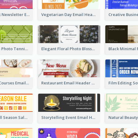
Fashion Week Newsletter Email Header
Vegetarian Day Email Header
Green Tennis Photo Tennis Tournament Email Header
Elegant Floral Photo Blossom Spring Email Header
Cake Baking Courses Email Header
Restaurant Email Header With Photo Of Meal
Shopping Mall Season Sale Email Header
Storytelling Event Email Header