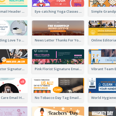
Health Care Email Header
Eye-catching Yoga Classes Discount Design
Birthday Sending Love To You Email Header
News Letter Thanks For Your Subscribe Email Header
Creative Director Signature Email Header
Pink Florist Signature Email Header
World Health Care Email Header
No Tobacco Day Tag Email Header