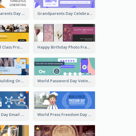
Simple Grandparents Day Quote Email Header
Grandparents Day Celebration Email Header
Online Editorial Class Promotion Email Header
Happy Birthday Photo Frames Email Header
Vibrant Team Building Organization Email Header Design
World Password Day Voting Email Header
World Hygiene Day Email Header
World Press Freedom Day Email Header