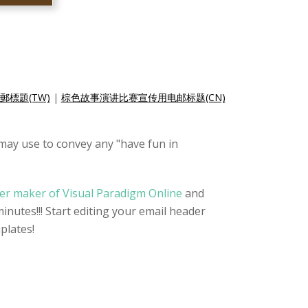
標題(TW)
|
棕色故事演讲比赛宣传用电邮标题(CN)
 may use to convey any "have fun in
er maker of Visual Paradigm Online
and
inutes!!! Start editing your email header
plates!