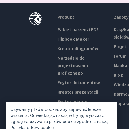
Produkt
Zasoby
Pakiet narzędzi PDF
Książka
slajdó
Flipbook Maker
Projekt
Kreator diagramów
Forum
Narzędzie do
projektowania
Nauka
graficznego
Blog
Edytor dokumentów
Wiedza
Kreator prezentacji
Darmow
Edytor arkuszy
Mapa w
kalkulacyjnych
Używamy plików cookie, aby zapewnić lepsze
wrażenia. Odwiedzając naszą witrynę, wyrażasz
Ceny
zgodę na używanie plików cookie zgodnie z naszą
Polityką plików cookie
.