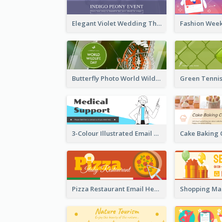
Elegant Violet Wedding Theme Email Header Design
Butterfly Photo World Wildlife Day Email Header
3-Colour Illustrated Email Header About Medical Support Service
Pizza Restaurant Email Header