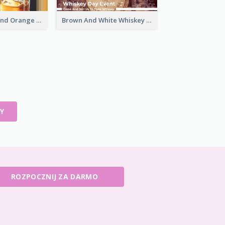
Simple White And Orange Whiskey Day Special Sale Email Header
Brown And White Whiskey Day Event Email Header
Y
ROZPOCZNIJ ZA DARMO