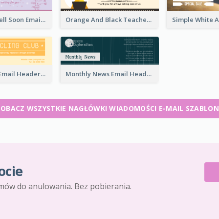
Purple Get Well Soon Email Header With Floral Decorations
Orange And Black Teachers' Day Celebration Email Header
Cycling Club Email Headers Created With Graphic Of Riders
Monthly News Email Header With Details
ZOBACZ WSZYSTKIE NAGŁÓWKI WIADOMOŚCI E-MAIL SZABLON
ocie
mów do anulowania. Bez pobierania.