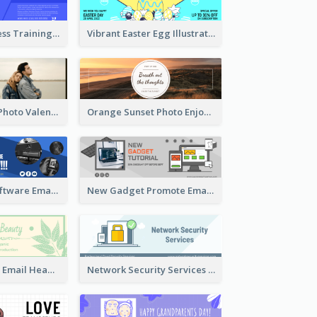
Creative Business Training Email Header
Vibrant Easter Egg Illustration Email Header Design
Black Minimal Photo Valentines Day Email Heade
Orange Sunset Photo Enjoy Sunset Email Header
Film Editing Software Email Header
New Gadget Promote Email Header
Natural Beauty Email Header
Network Security Services Email Header