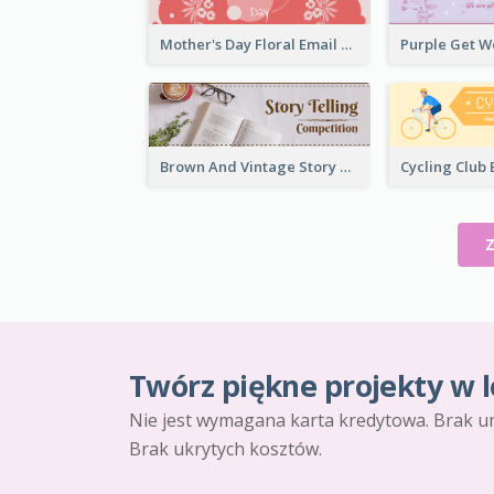
Mother's Day Floral Email Header In Red Colour Tone
Brown And Vintage Story Telling Competition Email Header
Twórz piękne projekty w l
Nie jest wymagana karta kredytowa. Brak u
Brak ukrytych kosztów.