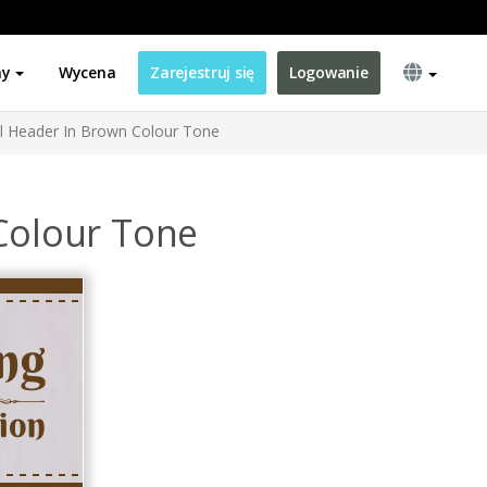
ny
Wycena
Zarejestruj się
Logowanie
il Header In Brown Colour Tone
 Colour Tone