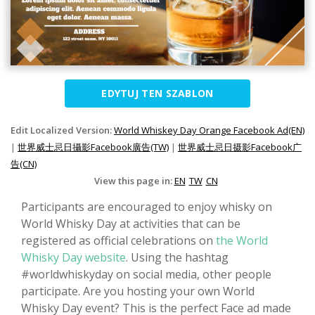
EDYTUJ TEN SZABLON
Edit Localized Version:
World Whiskey Day Orange Facebook Ad(EN)
|
世界威士忌日攝影Facebook廣告(TW)
|
世界威士忌日摄影Facebook广
告(CN)
View this page in:
EN
TW
CN
Participants are encouraged to enjoy whisky on
World Whisky Day at activities that can be
registered as official celebrations on
the World
Whisky Day website
. Using the hashtag
#worldwhiskyday on social media, other people
participate. Are you hosting your own World
Whisky Day event? This is the perfect Face ad made