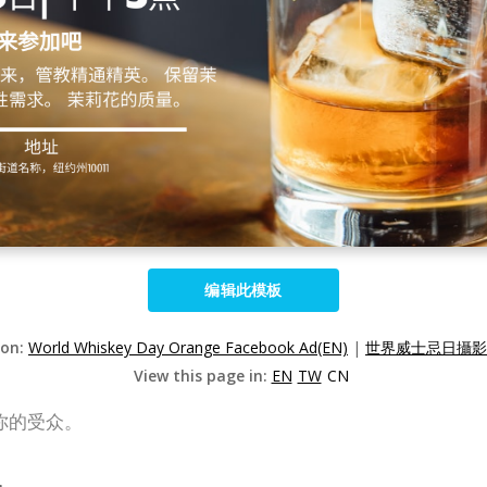
编辑此模板
ion:
World Whiskey Day Orange Facebook Ad(EN)
|
世界威士忌日攝影Fa
View this page in:
EN
TW
CN
引你的受众。