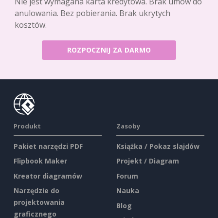
Nie jest wymagana karta kredytowa. Brak umów do
anulowania. Bez pobierania. Brak ukrytych
kosztów.
ROZPOCZNIJ ZA DARMO
Produkt
Zasoby
Pakiet narzędzi PDF
Książka / Pokaz slajdów
Flipbook Maker
Projekt / Diagram
Kreator diagramów
Forum
Narzędzie do
Nauka
projektowania
Blog
graficznego