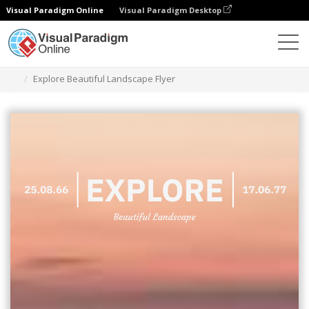
Visual Paradigm Online
Visual Paradigm Desktop
Narzędzie do projektowania grafiki
Szablony
Ulotki
Explore Beautiful Landscape Flyer