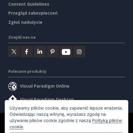
Content Guidelines
Przegląd zabezpieczeń
Zgłoś nadużycie
Znajdź nas na
Polecane produkty
Visual Paradigm Online
Visual Paradigm Desktop
Używamy plików cookie, aby zapewnić lepsze wrażenia.
Odwiedzając naszą witrynę, wyrażasz zgodę na
używanie plików cookie zgodnie z naszą
Polityką plików
©2026 by Visual Paradigm. Wszelkie prawa zastrzeżone.
cookie
.