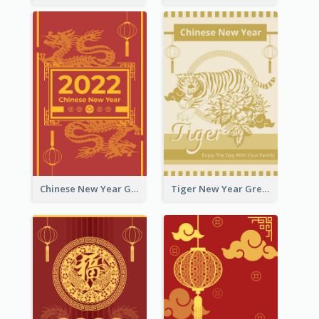
Chinese New Year Greeting Card With Graphic Decorations
Tiger New Year Greeting Card With Decorations