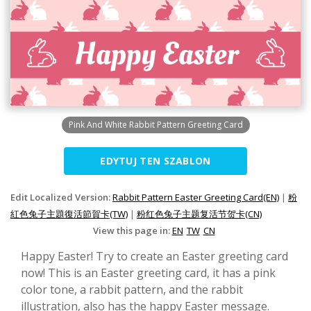
Pink And White Rabbit Pattern Greeting Card
EDYTUJ TEN SZABLON
Edit Localized Version:
Rabbit Pattern Easter Greeting Card(EN)
|
粉
紅色兔子主題復活節賀卡(TW)
|
粉红色兔子主题复活节贺卡(CN)
View this page in:
EN
TW
CN
Happy Easter! Try to create an Easter greeting card
now! This is an Easter greeting card, it has a pink
color tone, a rabbit pattern, and the rabbit
illustration, also has the happy Easter message.