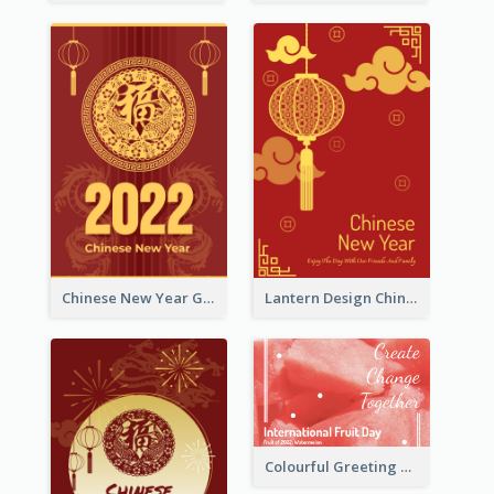
Chinese New Year Greeting Card With Dragon Decorations
Lantern Design Chinese New Year Greeting Card
Colourful Greeting Card For International Fruit Day 2021