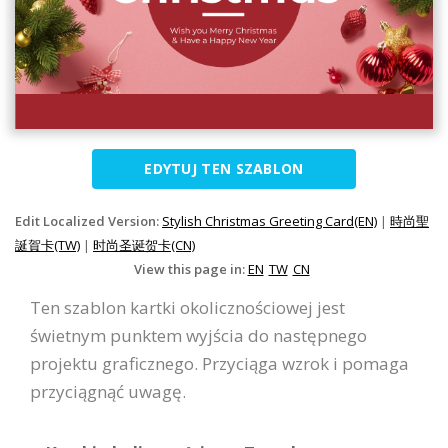
EDYTUJ TEN SZABLON
Edit Localized Version:
Stylish Christmas Greeting Card(EN)
|
時尚聖
誕賀卡(TW)
|
时尚圣诞贺卡(CN)
View this page in:
EN
TW
CN
Ten szablon kartki okolicznościowej jest
świetnym punktem wyjścia do następnego
projektu graficznego. Przyciąga wzrok i pomaga
przyciągnąć uwagę.