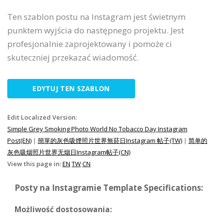
Ten szablon postu na Instagram jest świetnym
punktem wyjścia do następnego projektu. Jest
profesjonalnie zaprojektowany i pomoże ci
skuteczniej przekazać wiadomość.
EDYTUJ TEN SZABLON
Edit Localized Version:
Simple Grey Smoking Photo World No Tobacco Day Instagram
Post(EN)
|
簡單的灰色吸煙照片世界無菸日Instagram 帖子(TW)
|
简单的
灰色吸烟照片世界无烟日Instagram帖子(CN)
View this page in:
EN
TW
CN
Posty na Instagramie Template Specifications:
Możliwość dostosowania: