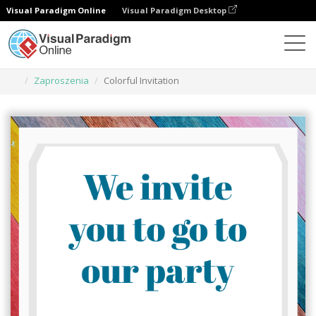
Visual Paradigm Online
Visual Paradigm Desktop
Narzędzie do projektowania grafiki
Szablony
Zaproszenia
Colorful Invitation