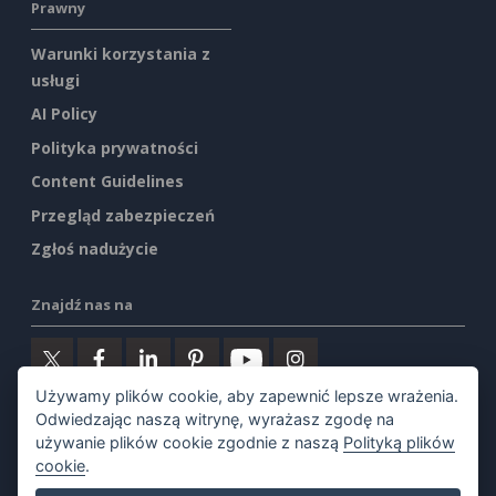
Prawny
Warunki korzystania z
usługi
AI Policy
Polityka prywatności
Content Guidelines
Przegląd zabezpieczeń
Zgłoś nadużycie
Znajdź nas na
Używamy plików cookie, aby zapewnić lepsze wrażenia.
Odwiedzając naszą witrynę, wyrażasz zgodę na
Polecane produkty
używanie plików cookie zgodnie z naszą
Polityką plików
cookie
.
Visual Paradigm Online