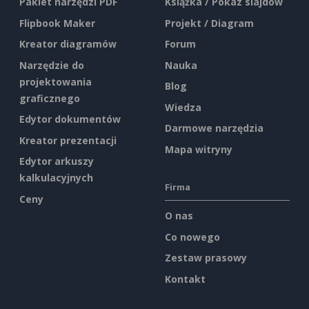
Pakiet narzędzi PDF
Książka / Pokaz slajdów
Flipbook Maker
Projekt / Diagram
Kreator diagramów
Forum
Narzędzie do
Nauka
projektowania
Blog
graficznego
Wiedza
Edytor dokumentów
Darmowe narzędzia
Kreator prezentacji
Mapa witryny
Edytor arkuszy
kalkulacyjnych
Firma
Ceny
O nas
Co nowego
Zestaw prasowy
Kontakt