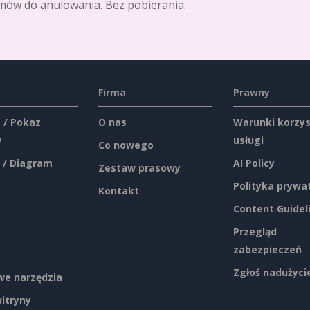
mów do anulowania. Bez pobierania.
Firma
Prawny
 / Pokaz
O nas
Warunki korzys
w
usługi
Co nowego
 / Diagram
AI Policy
Zestaw prasowy
Polityka prywa
Kontakt
Content Guidel
Przegląd
zabezpieczeń
Zgłoś nadużyci
e narzędzia
itryny