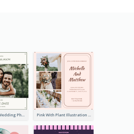
Green Simple Wedding Photo Wedding Invitation
Pink With Plant Illustration Wedding Party Invitation