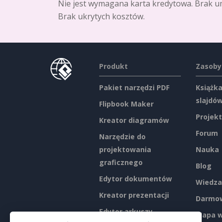
Nie jest wymagana karta kredytowa. Brak u
Brak ukrytych kosztów.
Produkt
Zasoby
Pakiet narzędzi PDF
Książka
slajdó
Flipbook Maker
Projekt
Kreator diagramów
Forum
Narzędzie do
projektowania
Nauka
graficznego
Blog
Edytor dokumentów
Wiedza
Kreator prezentacji
Darmow
Edytor arkuszy
Mapa w