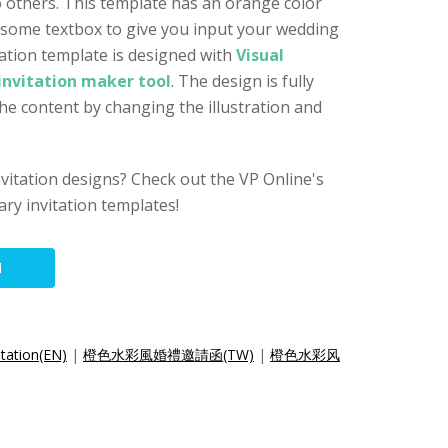
to others. This template has an orange color
 some textbox to give you input your wedding
tation template is designed with
Visual
invitation maker tool
. The design is fully
the content by changing the illustration and
nvitation designs? Check out the VP Online's
ry invitation templates!
N
tation(EN)
|
橙色水彩風婚禮邀請函(TW)
|
橙色水彩风