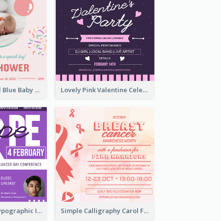
Pastel Pink And Blue Baby Shower Invitation
Lovely Pink Valentine Celebration Invitation Design Ideas
Professional Typographic Invitation Design Template
Simple Calligraphy Carol Fundraiser Invitation Design Ideas