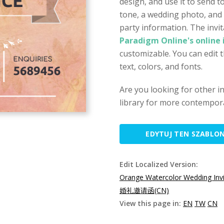
design, and use it to send 
tone, a wedding photo, and
party information. The invi
Paradigm Online's online 
customizable. You can edit 
text, colors, and fonts.
Are you looking for other i
library for more contempora
EDYTUJ TEN SZABLO
Edit Localized Version:
Orange Watercolor Wedding Invi
婚礼邀请函(CN)
View this page in:
EN
TW
CN