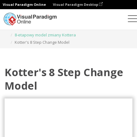
Visual Paradigm Online
Visual Paradigm Desktop
Narzędzie do projektowania grafiki
Szablony
8-etapowy model zmiany Kottera
Kotter's 8 Step Change Model
Kotter's 8 Step Change
Model