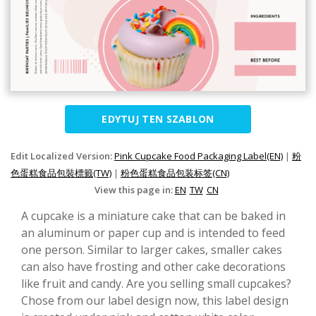
EDYTUJ TEN SZABLON
Edit Localized Version:
Pink Cupcake Food Packaging Label(EN)
|
粉
色蛋糕食品包裝標籤(TW)
|
粉色蛋糕食品包装标签(CN)
View this page in:
EN
TW
CN
A cupcake is a miniature cake that can be baked in
an aluminum or paper cup and is intended to feed
one person. Similar to larger cakes, smaller cakes
can also have frosting and other cake decorations
like fruit and candy. Are you selling small cupcakes?
Chose from our label design now, this label design