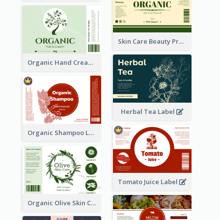
Skin Care Beauty Product Label
Organic Hand Cream Label
Herbal Tea Label
Organic Shampoo Label
Tomato Juice Label
Organic Olive Skin Care Label