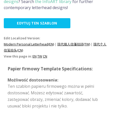
designs
? Search
the InfoART library
for further
contemporary letterhead designs!
EDYTUJ TEN SZABLON
Edit Localized Version:
Modern Personal Letterhead(EN)
|
現代個人信箋抬頭(TW)
|
现代个人
信笺抬头(CN)
View this page in:
EN
TW
CN
Papier firmowy Template Specifications:
Możliwość dostosowania:
Ten szablon papieru firmowego można w pełni
dostosować. Możesz edytować zawartość,
zastępować obrazy, zmieniać kolory, dodawać lub
usuwać bloki projektu i nie tylko.