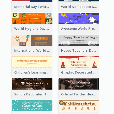
Memorial Day Twitter Header With Flag
World No Tobacco Day Twitter Header
World Hygiene Day Promotion Twitter Header
Awesome World Press Freedom Day Twitter Header
International World Press Freedom Day Twitter Header
Happy Teachers' Day Twitter Header With Decorations Of Books
Children's Learning Center Twitter Header In Orange Colour Tone
Graphic Decorated Twitter Header About Storytelling Competition
Simple Decorated Twitter Header About Coffee
Official Twitter Header Of Orchestra