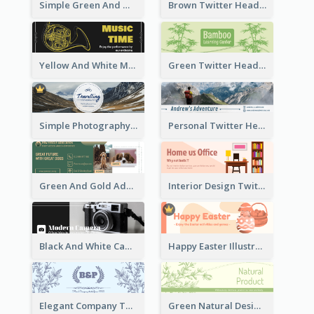
Simple Green And White Twitter Header With Theme Of Holiday
Brown Twitter Header Created For Toy Store
Yellow And White Music Instrument Twitter Header About Orchestra Performance
Green Twitter Header With Bamboo Decoration
Simple Photography Twitter Header Promoting Travelling
Personal Twitter Header Of Hiker
Green And Gold Adoption Promotion Header Design
Interior Design Twitter Header In Warm Colour Tone
Black And White Camera Twitter Header
Happy Easter Illustrated Twitter Header
Elegant Company Twitter Header In Blue Colour Tone
Green Natural Design Twitter Header