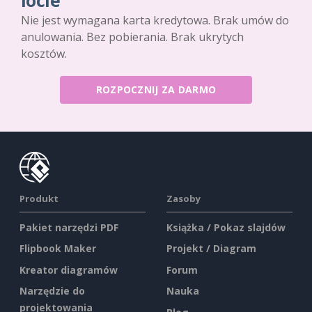
locie
Nie jest wymagana karta kredytowa. Brak umów do
anulowania. Bez pobierania. Brak ukrytych
kosztów.
ROZPOCZNIJ ZA DARMO
Produkt
Zasoby
Pakiet narzędzi PDF
Książka / Pokaz slajdów
Flipbook Maker
Projekt / Diagram
Kreator diagramów
Forum
Narzędzie do
Nauka
projektowania