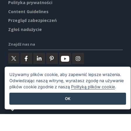
Polityka prywatności
Content Guidelines
Przegląd zabezpieczeń
Zgłoś nadużycie
Znajdź nas na
Używamy plików cookie, aby zapewnić lepsze wrażenia.
Polecane produkty
Odwiedzając naszą witrynę, wyrażasz zgodę na używanie
plików cookie zgodnie z naszą
Polityką plików cookie
.
Visual Paradigm Online
OK
Visual Paradigm Desktop
©2026 by Visual Paradigm. Wszelkie prawa zastrzeżone.