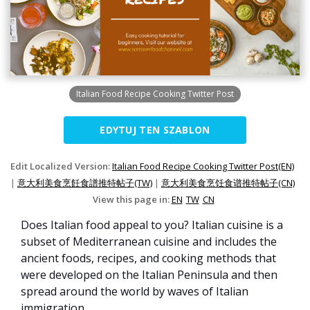
Italian Food Recipe Cooking Twitter Post
EDYTUJ TEN SZABLON
Edit Localized Version:
Italian Food Recipe Cooking Twitter Post(EN)
|
意大利美食烹飪食譜推特帖子(TW)
|
意大利美食烹饪食谱推特帖子(CN)
View this page in:
EN
TW
CN
Does Italian food appeal to you? Italian cuisine is a
subset of Mediterranean cuisine and includes the
ancient foods, recipes, and cooking methods that
were developed on the Italian Peninsula and then
spread around the world by waves of Italian
immigration.