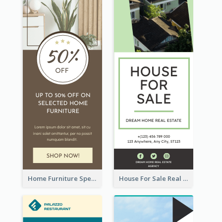
Home Furniture Special Sale Wide Skyscraper Banner
House For Sale Real Estate Agent Wide Skyscraper Banner