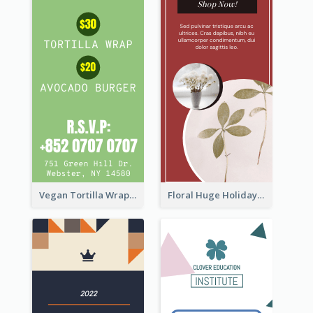
Vegan Tortilla Wrap Sale Wide Skyscraper Banner
Floral Huge Holiday Sale Wide Skyscraper Banner