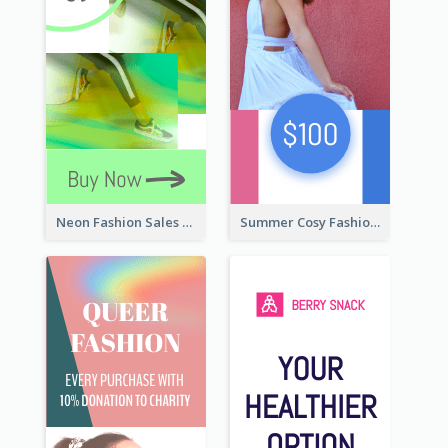
Neon Fashion Sales Wide Skyscraper Banner
Summer Cosy Fashion Wide Skyscraper Banner