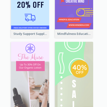
Study Support Supplement Wide Skyscraper Banner Design
Mindfulness Education Wide Skyscraper Banner