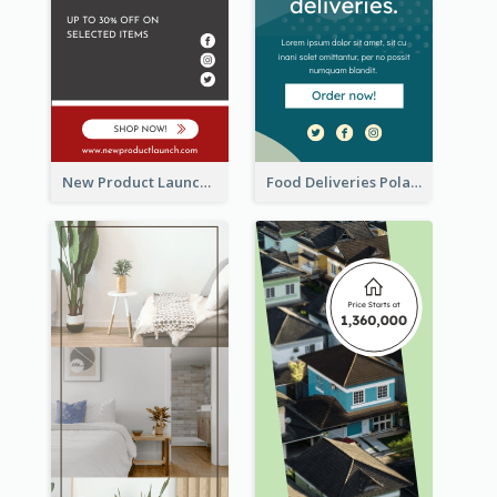
New Product Launch Promotion Wide Skyscraper Banner
Food Deliveries Polaroid Photos Wide Skyscraper Banner