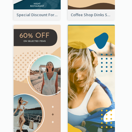
Special Discount For Dinner Wide Skyscraper Banner
Coffee Shop Dinks Sale Wide Skyscraper Banner