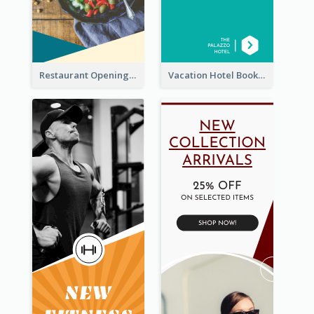
Restaurant Opening Food Ordering Discount Wide Skyscraper Banner
Vacation Hotel Booking Wide Skyscraper Banner