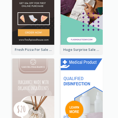
Fresh Pizza For Sale Promotion Wide Skyscraper Banner
Huge Surprise Sale For Today Wide Skyscraper Banner