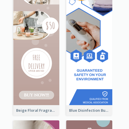
Beige Floral Fragrance Wide Skyscraper Banner Design
Blue Disinfection Business Wide Skyscraper Banner Design