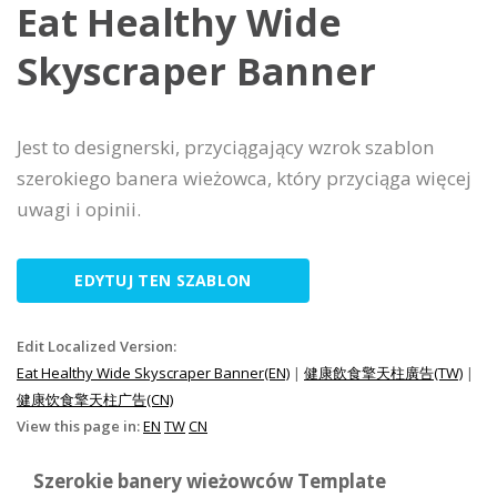
Eat Healthy Wide
Skyscraper Banner
Jest to designerski, przyciągający wzrok szablon
szerokiego banera wieżowca, który przyciąga więcej
uwagi i opinii.
EDYTUJ TEN SZABLON
Edit Localized Version:
Eat Healthy Wide Skyscraper Banner(EN)
|
健康飲食擎天柱廣告(TW)
|
健康饮食擎天柱广告(CN)
View this page in:
EN
TW
CN
Szerokie banery wieżowców Template