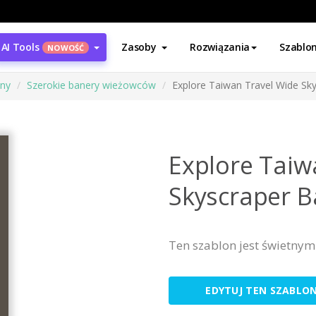
AI Tools
Zasoby
Rozwiązania
Szablo
NOWOŚĆ
ony
Szerokie banery wieżowców
Explore Taiwan Travel Wide Sk
Explore Taiw
Skyscraper 
Ten szablon jest świetny
EDYTUJ TEN SZABLO