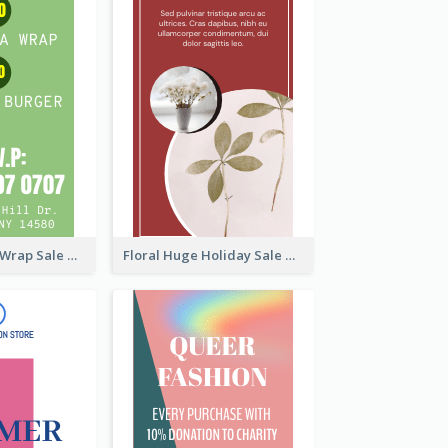
Vegan Tortilla Wrap Sale Wide Skyscraper Banner
Floral Huge Holiday Sale Wide Skyscraper Banner