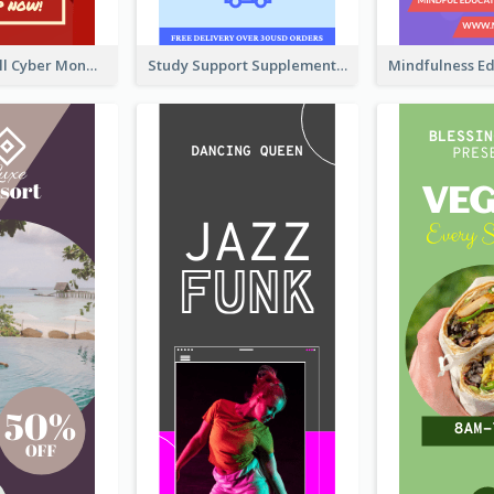
Shopping Mall Cyber Monday Sale Wide Skyscraper Banner
Study Support Supplement Wide Skyscraper Banner Design