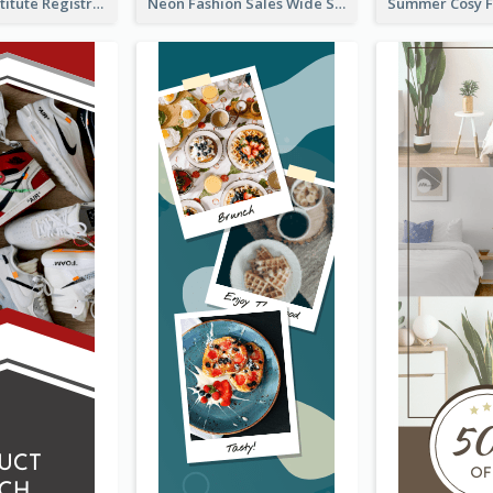
Education Institute Registration Wide Skyscraper Banner
Neon Fashion Sales Wide Skyscraper Banner