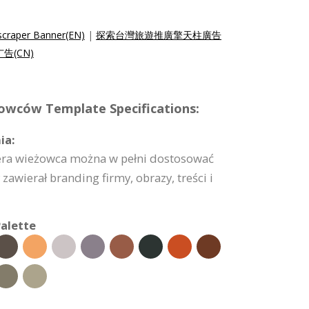
scraper Banner(EN)
|
探索台灣旅遊推廣擎天柱廣告
(CN)
owców Template Specifications:
ia:
era wieżowca można w pełni dostosować
zawierał branding firmy, obrazy, treści i
alette