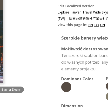
Edit Localized Version:
Explore Taiwan Travel Wide Sky
(TW)
|
探索台湾旅游推广擎天柱广告
View this page in:
EN
TW
CN
Szerokie banery wież
Możliwość dostosowan
Ten szeroki szablon ban
do własnych potrzeb, aby 
elementy projektu.
Dominant Color
P
r Banner Design
Dimension