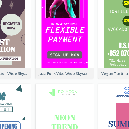
Elegant Vocation Wide Skyscraper Banner Design
Jazz Funk Vibe Wide Skyscraper Banner