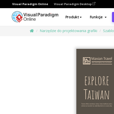
Visual Paradigm Online
Visual Paradigm Desktop
Produkt
Funkcje
Narzędzie do projektowania grafiki
Szabl