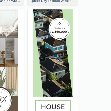
Summer Cosy Fashion Wide Skyscraper Banner
Queer Day Fashion Wide Skyscraper Banner