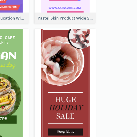
Mindfulness Education Wide Skyscraper Banner
Pastel Skin Product Wide Skyscraper Banner Design