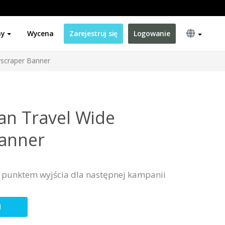
ny
Wycena
Zarejestruj się
Logowanie
yscraper Banner
an Travel Wide
Banner
m punktem wyjścia dla następnej kampanii
N