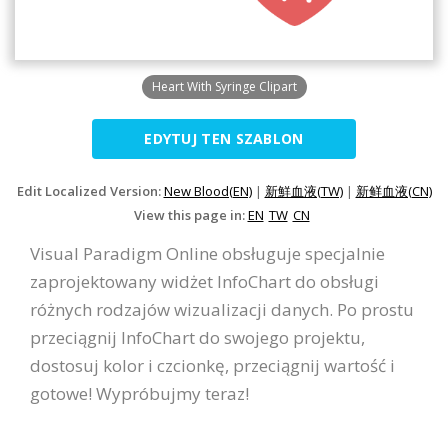
Heart With Syringe Clipart
EDYTUJ TEN SZABLON
Edit Localized Version:
New Blood(EN)
|
新鮮血液(TW)
|
新鲜血液(CN)
View this page in:
EN
TW
CN
Visual Paradigm Online obsługuje specjalnie
zaprojektowany widżet InfoChart do obsługi
różnych rodzajów wizualizacji danych. Po prostu
przeciągnij InfoChart do swojego projektu,
dostosuj kolor i czcionkę, przeciągnij wartość i
gotowe! Wypróbujmy teraz!