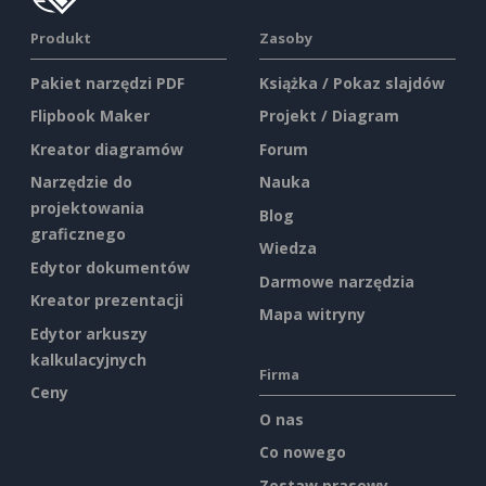
Produkt
Zasoby
Pakiet narzędzi PDF
Książka / Pokaz slajdów
Flipbook Maker
Projekt / Diagram
Kreator diagramów
Forum
Narzędzie do
Nauka
projektowania
Blog
graficznego
Wiedza
Edytor dokumentów
Darmowe narzędzia
Kreator prezentacji
Mapa witryny
Edytor arkuszy
kalkulacyjnych
Firma
Ceny
O nas
Co nowego
Zestaw prasowy