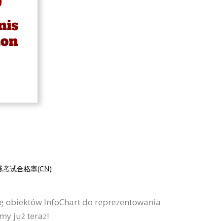
考试合格率(CN)
mę obiektów InfoChart do reprezentowania
my już teraz!