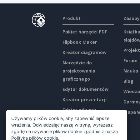
Produkt
Zasoby
Pakiet narzędzi PDF
Książka
slajdó
Flipbook Maker
Projekt
Kreator diagramów
Forum
Narzędzie do
projektowania
Nauka
graficznego
Blog
Edytor dokumentów
Wiedza
Kreator prezentacji
Darmow
Edytor arkuszy
Mapa w
kalkulacyjnych
Używamy plików cookie, aby zapewnić lepsze
wrażenia. Odwiedzając naszą witrynę, wyrażasz
Ceny
zgodę na używanie plików cookie zgodnie z naszą
Polityką plików cookie
.