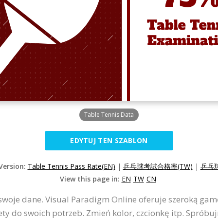
Table Tennis Data
EDYTUJ TEN SZABLON
 Version:
Table Tennis Pass Rate(EN)
|
乒乓球考試合格率(TW)
|
乒乓球
View this page in:
EN
TW
CN
 swoje dane. Visual Paradigm Online oferuje szeroką ga
ety do swoich potrzeb. Zmień kolor, czcionkę itp. Spróbuj