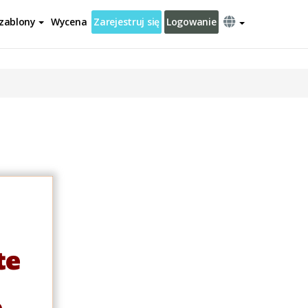
zablony
Wycena
Zarejestruj się
Logowanie