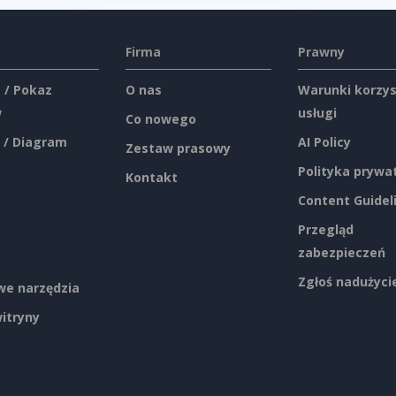
Firma
Prawny
 / Pokaz
O nas
Warunki korzys
w
usługi
Co nowego
 / Diagram
AI Policy
Zestaw prasowy
Polityka prywa
Kontakt
Content Guidel
Przegląd
zabezpieczeń
Zgłoś nadużyci
e narzędzia
itryny