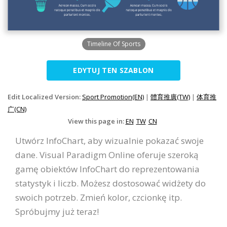
Timeline Of Sports
EDYTUJ TEN SZABLON
Edit Localized Version:
Sport Promotion(EN)
|
體育推廣(TW)
|
体育推
广(CN)
View this page in:
EN
TW
CN
Utwórz InfoChart, aby wizualnie pokazać swoje
dane. Visual Paradigm Online oferuje szeroką
gamę obiektów InfoChart do reprezentowania
statystyk i liczb. Możesz dostosować widżety do
swoich potrzeb. Zmień kolor, czcionkę itp.
Spróbujmy już teraz!