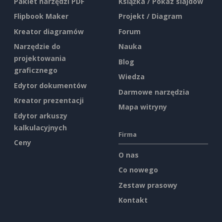
Pakiet narzędzi PDF
Książka / Pokaz slajdów
Flipbook Maker
Projekt / Diagram
Kreator diagramów
Forum
Narzędzie do
Nauka
projektowania
Blog
graficznego
Wiedza
Edytor dokumentów
Darmowe narzędzia
Kreator prezentacji
Mapa witryny
Edytor arkuszy
kalkulacyjnych
Firma
Ceny
O nas
Co nowego
Zestaw prasowy
Kontakt