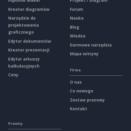
Flipbook Maker
Projekt / Diagram
Kreator diagramów
Forum
Narzędzie do
Nauka
projektowania
Blog
graficznego
Wiedza
Edytor dokumentów
Darmowe narzędzia
Kreator prezentacji
Mapa witryny
Edytor arkuszy
kalkulacyjnych
Firma
Ceny
O nas
Co nowego
Zestaw prasowy
Kontakt
Prawny