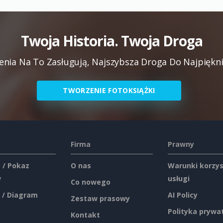
Twoja Historia. Twoja Droga
ia Na To Zasługują, Najszybsza Droga Do Najpiękn
TWORZENIE FOTOKSIĄŻKI
Firma
Prawny
 / Pokaz
O nas
Warunki korzys
w
usługi
Co nowego
 / Diagram
AI Policy
Zestaw prasowy
Polityka prywa
Kontakt