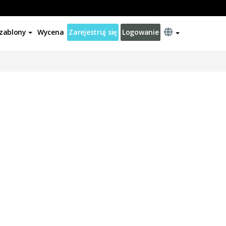
zablony
Wycena
Zarejestruj się
Logowanie