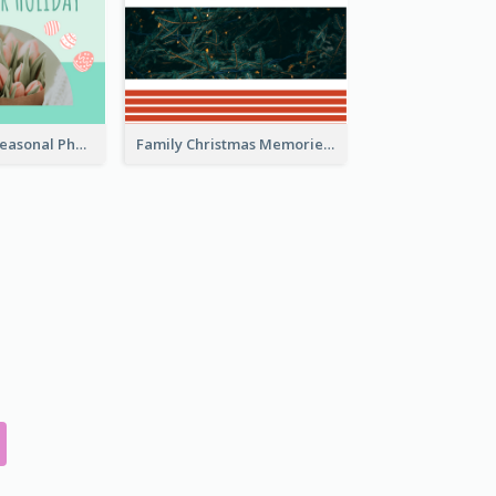
Happy Easter Seasonal Photo Book
Family Christmas Memories Seasonal Photo Book