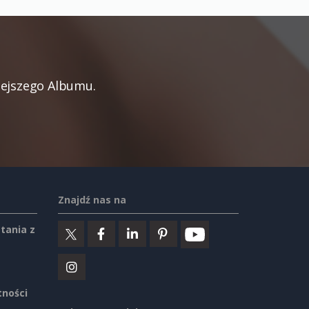
iejszego Albumu.
Znajdź nas na
tania z
tności