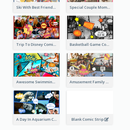
Ski With Best Friends Comic Strip
Special Couple Moment Comic Strip
Trip To Disney Comic Strip
Basketball Game Comic Strip
Awesome Swimming Pool Party Comic Strip
Amusement Family Day Comic Strip
A Day In Aquarium Comic Strip
Blank Comic Strip