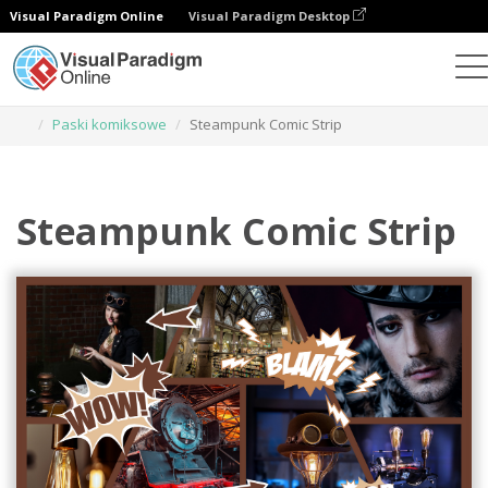
Visual Paradigm Online
Visual Paradigm Desktop
Narzędzie do projektowania grafiki
Szablony
Paski komiksowe
Steampunk Comic Strip
Steampunk Comic Strip