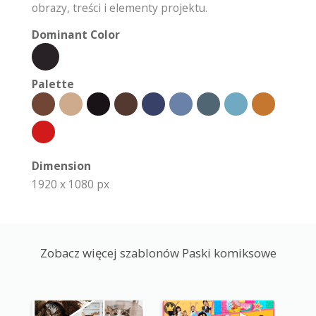
obrazy, treści i elementy projektu.
Dominant Color
Palette
Dimension
1920 x 1080 px
Zobacz więcej szablonów Paski komiksowe