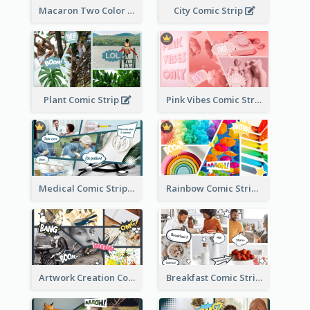
Macaron Two Color Comic Strip
City Comic Strip
Plant Comic Strip
Pink Vibes Comic Strip
Medical Comic Strip
Rainbow Comic Strip
Artwork Creation Comic Strip
Breakfast Comic Strip