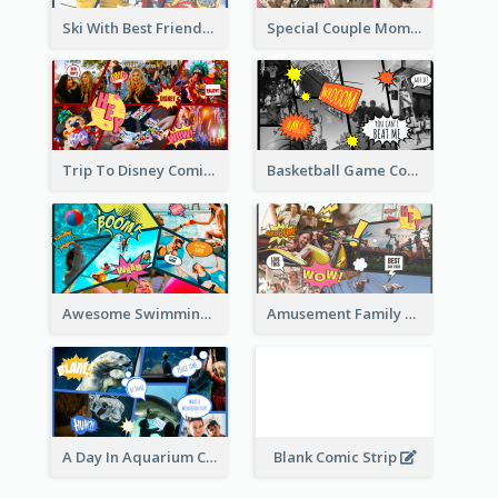
Ski With Best Friends Comic Strip
Special Couple Moment Comic Strip
Trip To Disney Comic Strip
Basketball Game Comic Strip
Awesome Swimming Pool Party Comic Strip
Amusement Family Day Comic Strip
A Day In Aquarium Comic Strip
Blank Comic Strip