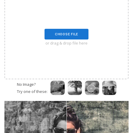
CHOOSE FILE
or drag & drop file here
No Image?
Try one of these: