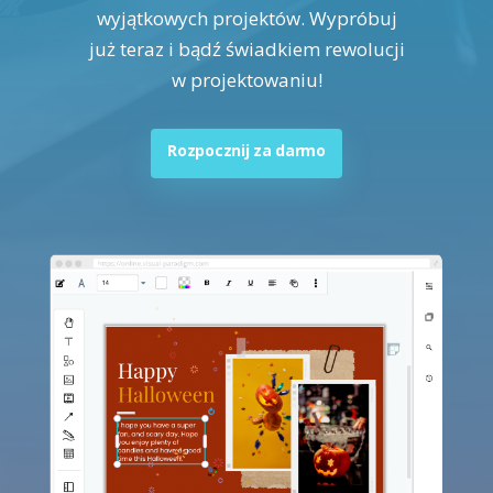
wyjątkowych projektów. Wypróbuj
już teraz i bądź świadkiem rewolucji
w projektowaniu!
Rozpocznij za darmo