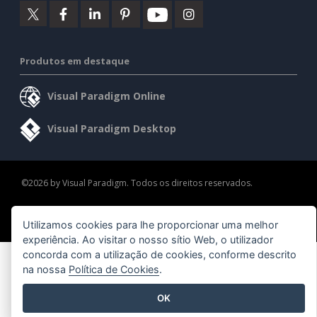
Produtos em destaque
Visual Paradigm Online
Visual Paradigm Desktop
©2026 by Visual Paradigm. Todos os direitos reservados.
Termos de serviço
AI Policy
Política de privacidade
Utilizamos cookies para lhe proporcionar uma melhor
Content Guidelines
Visão geral da segurança
experiência. Ao visitar o nosso sítio Web, o utilizador
concorda com a utilização de cookies, conforme descrito
na nossa
Política de Cookies
.
OK