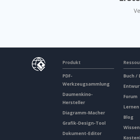
Ve
Produkt
Ressou
PDF-
Buch /
Werkzeugsammlung
Entwur
Daumenkino-
Forum
Hersteller
Lernen
Diagramm-Macher
Blog
Grafik-Design-Tool
Wissen
Dokument-Editor
Kosten