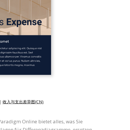
|
收入与支出差异图(CN)
aradigm Online bietet alles, was Sie
rlagen für Differenzdiagramme, ersetzen