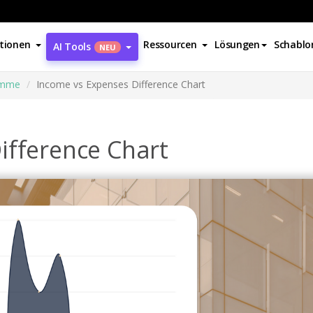
tionen
Ressourcen
Lösungen
Schablo
AI Tools
NEU
amme
Income vs Expenses Difference Chart
ifference Chart