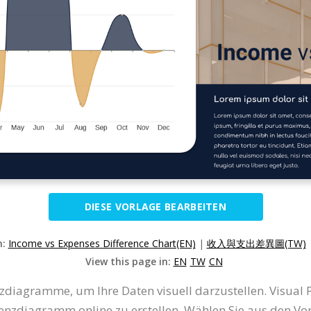
DIESE VORLAGE BEARBEITEN
n:
Income vs Expenses Difference Chart(EN)
|
收入與支出差異圖(TW)
View this page in:
EN
TW
CN
nzdiagramme, um Ihre Daten visuell darzustellen. Visual P
enzdiagramm online zu erstellen. Wählen Sie aus den Vo