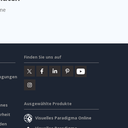
mme
Finden Sie uns auf
ngungen
Ausgewählte Produkte
ines
rheit
Visuelles Paradigma Online
den