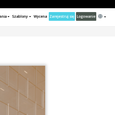
ania
Szablony
Wycena
Zarejestruj się
Logowanie