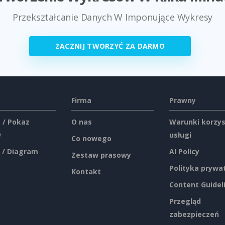
Przekształcanie Danych W Imponujące Wykresy
ZACZNIJ TWORZYĆ ZA DARMO
Firma
Prawny
 / Pokaz
O nas
Warunki korzys
w
usługi
Co nowego
 / Diagram
AI Policy
Zestaw prasowy
Polityka prywa
Kontakt
Content Guidel
Przegląd
zabezpieczeń