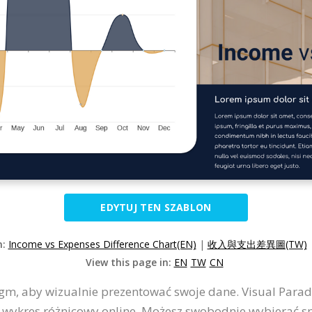
EDYTUJ TEN SZABLON
n:
Income vs Expenses Difference Chart(EN)
|
收入與支出差異圖(TW)
View this page in:
EN
TW
CN
gm, aby wizualnie prezentować swoje dane. Visual Parad
y wykres różnicowy online. Możesz swobodnie wybierać 