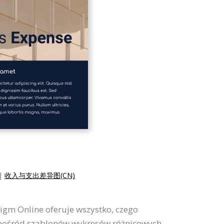
|
收入与支出差异图(CN)
igm Online oferuje wszystko, czego
spośród szablonów wykresów różnicowych,