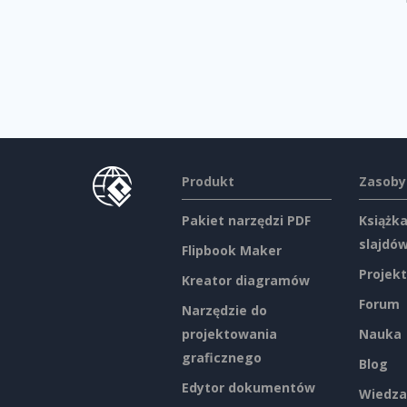
Produkt
Zasoby
Pakiet narzędzi PDF
Książka
slajdó
Flipbook Maker
Projekt
Kreator diagramów
Forum
Narzędzie do
projektowania
Nauka
graficznego
Blog
Edytor dokumentów
Wiedza