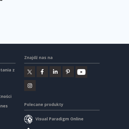
Znajdź nas na
tania z
tności
Polecane produkty
ines
Visual Paradigm Online