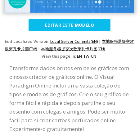
EDITAR ESTE MODELO
Edit Localized Version:
Local Server Commits(EN)
|
本地服務器提交次
數穿孔卡片圖(TW)
|
本地服务器提交次数穿孔卡片图(CN)
View this page in:
EN
TW
CN
Transforme dados brutos em belos gráficos com
o nosso criador de gráficos online. O Visual
Paradigm Online inclui uma vasta coleção de
tipos e modelos de gráficos. Crie o seu gráfico de
forma fácil e rápida e depois partilhe o seu
desenho com colegas e amigos. Pode ser muito
fácil para si criar cartões perfurados online.
Experimente-o gratuitamente!