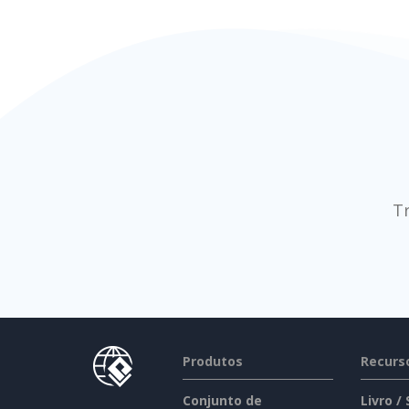
T
Produtos
Recurs
Conjunto de
Livro /