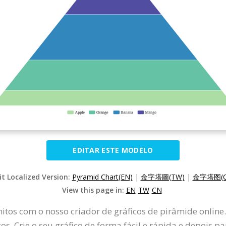
EDITAR ESTE MODELO
it Localized Version:
Pyramid Chart(EN)
|
金字塔圖(TW)
|
金字塔图(C
View this page in:
EN
TW
CN
tos com o nosso criador de gráficos de pirâmide online
os. Crie o seu gráfico de forma fácil e rápida e depois p