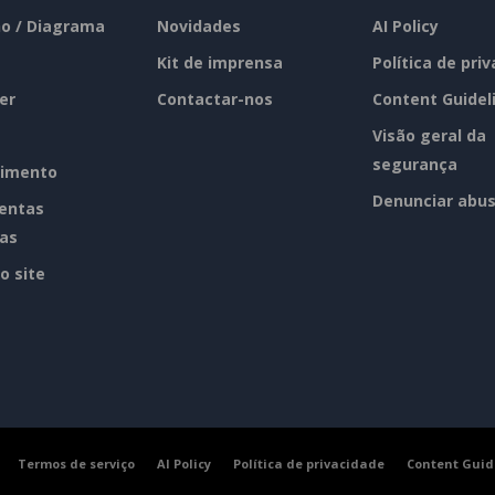
o / Diagrama
Novidades
AI Policy
Kit de imprensa
Política de pri
er
Contactar-nos
Content Guidel
Visão geral da
segurança
imento
Denunciar abu
entas
tas
o site
Termos de serviço
AI Policy
Política de privacidade
Content Guid