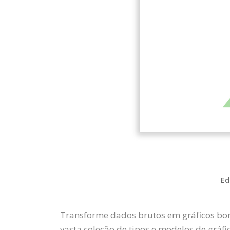
Ed
Transforme dados brutos em gráficos boni
vasta coleção de tipos e modelos de gráfic