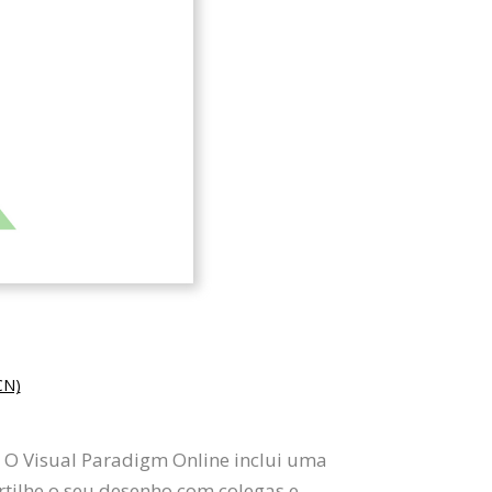
N)
. O Visual Paradigm Online inclui uma
artilhe o seu desenho com colegas e