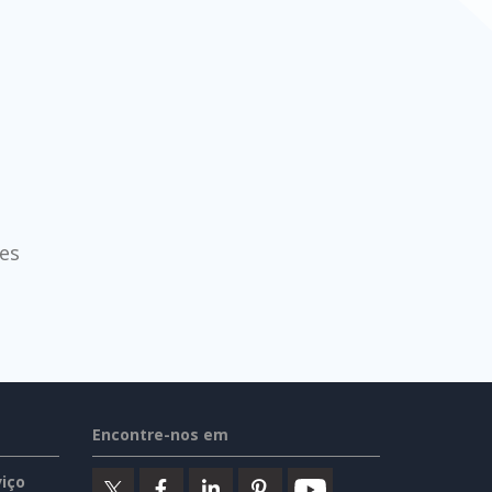
es
Encontre-nos em
iço