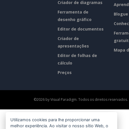
Criador de diagramas
Aprend
Ferramenta de
Blogue
desenho gráfico
Conhec
Editor de documentos
Ferram
Criador de
gratui
apresentações
Mapa d
Editor de folhas de
cálculo
Preços
©2026 by Visual Paradigm. Todos os direitos reservados.
Utilizamos cookies para lhe proporcionar uma
melhor experiência. Ao visitar o nosso sítio Web, o