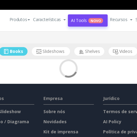
Produtos
Características
Recursos
AI Tools
NOVO
Books
Slideshows
Shelves
Videos
os
Empresa
Jurídico
 Slideshow
Sobre nós
Termos de serv
o / Diagrama
Novidades
AI Policy
Kit de imprensa
Política de pri