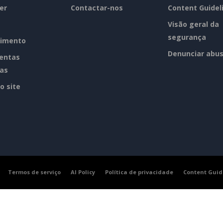
er
Contactar-nos
Content Guidel
Visão geral da
segurança
imento
Denunciar abu
entas
tas
o site
Termos de serviço
AI Policy
Política de privacidade
Content Guid